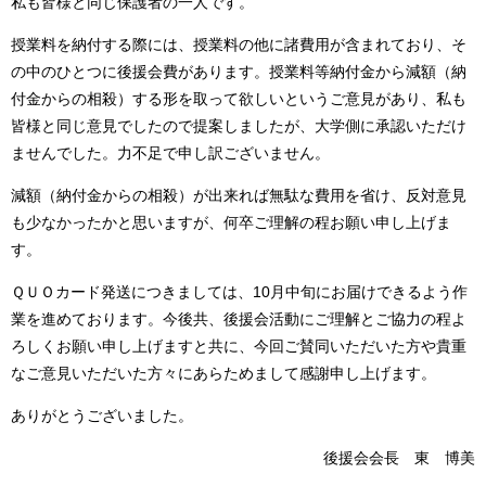
私も皆様と同じ保護者の一人です。
授業料を納付する際には、授業料の他に諸費用が含まれており、そ
の中のひとつに後援会費があります。授業料等納付金から減額（納
付金からの相殺）する形を取って欲しいというご意見があり、私も
皆様と同じ意見でしたので提案しましたが、大学側に承認いただけ
ませんでした。力不足で申し訳ございません。
減額（納付金からの相殺）が出来れば無駄な費用を省け、反対意見
も少なかったかと思いますが、何卒ご理解の程お願い申し上げま
す。
ＱＵＯカード発送につきましては、10月中旬にお届けできるよう作
業を進めております。今後共、後援会活動にご理解とご協力の程よ
ろしくお願い申し上げますと共に、今回ご賛同いただいた方や貴重
なご意見いただいた方々にあらためまして感謝申し上げます。
ありがとうございました。
後援会会長 東 博美